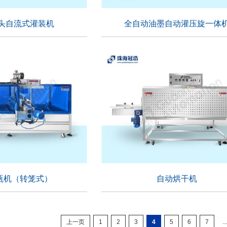
头自流式灌装机
全自动油墨自动灌压旋一体
头自流式灌装机
全自动油墨自动灌压旋一体
适用行业：
瓶机（转笼式）
自动烘干机
瓶机（转笼式）
自动烘干机
上一页
1
2
3
4
5
6
7
..