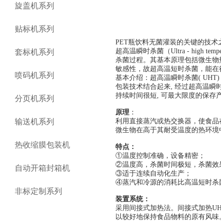
旋盖机系列
贴标机系列
PET瓶饮料无菌灌装的关键的技术
超高温瞬时杀菌（Ultra - high tem
套标机系列
杀菌过程。其基本原理包括微生物
敏感性，故超高温短时杀菌，能在
喷码机系列
基本介绍：超高温瞬时杀菌( UH
包装技术结合起来, 经过超高温瞬
持续时间很短, 可最大限度的保存
分页机系列
原理
：
输送机系列
利用直接蒸汽或热交换器，使食品在
微生物在高于其耐受温度的热环境
热收缩膜包装机
特点：
①温度控制准确，设备精密；
②温度高，杀菌时间极短，杀菌效
自动开箱封箱机
③适于连续自动化生产；
④蒸汽和冷源的消耗比高温短时杀菌
非标定制系列
装置系统：
采用间接式加热法。间接式加热U
以较好地保持食品物料的原有风味