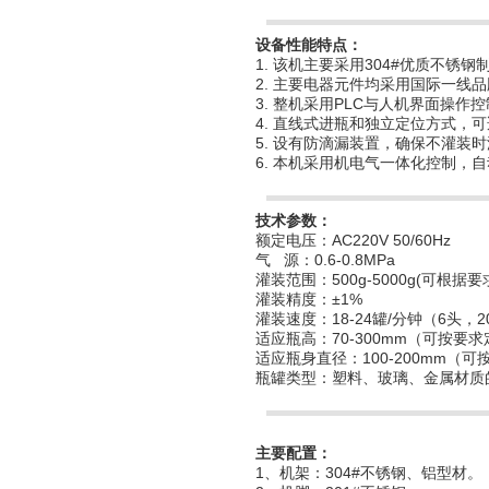
设备性能特点：
1. 该机主要采用304#优质不
2. 主要电器元件均采用国际一线
3. 整机采用PLC与人机界面操
4. 直线式进瓶和独立定位方式
5. 设有防滴漏装置，确保不灌装
6. 本机采用机电气一体化控制，
技术参数：
额定电压：AC220V 50/60Hz
气 源：0.6-0.8MPa
灌装范围：500g-5000g(可根据要
灌装精度：±1%
灌装速度：18-24罐/分钟（6头，20
适应瓶高：70-300mm（可按要
适应瓶身直径：100-200mm（
瓶罐类型：塑料、玻璃、金属材质
主要配置：
1、机架：304#不锈钢、铝型材。