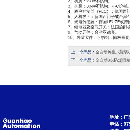
2、机脚：201#不锈钢。
3、护栏：304#不锈钢、小C护栏
4、程序控制器（PLC）：德国西
5、人机界面：德国西门子或台湾
6、光电传感器：德国LEUZE或德国
7、继电器及空气开关：法国施耐
9、气动元件：台湾亚德客。
10、外露零件：不锈钢，阳极氧化
上一个产品：
全自动称重式灌装
下一个产品：
全自动3头防爆酒
地址：广
电话：0756