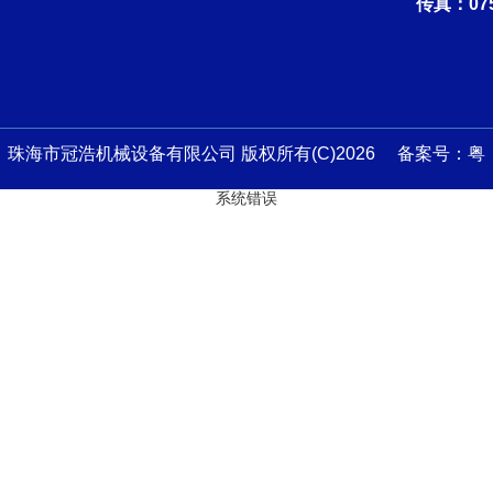
传真：075
珠海市冠浩机械设备有限公司 版权所有(C)2026 备案号：
粤
系统错误
ICP备13045759号