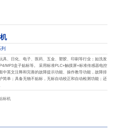
机
系列
玩具、日化、电子、医药、五金、塑胶、印刷等行业；如洗发
P4/MP3盒子贴标等。 采用标准PLC+触摸屏+标准传感器电控
面中英文注释和完善的故障提示功能、操作教导功能，故障排
护简单；具备无物不贴标，无标自动校正和自动检测功能；还
。
贴标机