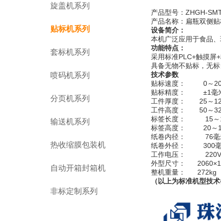
旋盖机系列
产品型号：ZHGH-SM
产品名称：扁瓶双侧贴
贴标机系列
设备简介：
本机广泛应用于食品、
功能特点：
套标机系列
采用标准PLC+触摸
具备无物不贴标，无标
技术参数
喷码机系列
贴标速度： 0～20 
贴标精度： ±1毫
分页机系列
工件厚度： 25～1
工件高度： 50～3
标签长度： 15～1
输送机系列
标签高度： 20～1
纸卷内径： 76毫
热收缩膜包装机
纸卷外径： 300
工作电压： 220V 50
外型尺寸： 2060×1
自动开箱封箱机
整机重量： 272kg
（以上为标准机型技术
非标定制系列