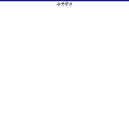
系统错误
ICP备13045759号