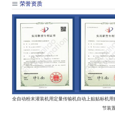
荣誉资质
全自动粉末灌装机用定量传输机
自动上贴贴标机用
节装